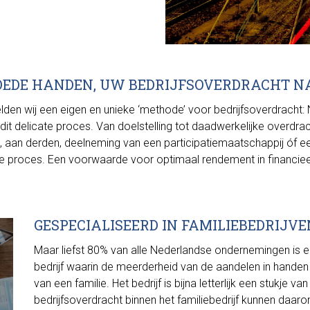
OEDE HANDEN, UW BEDRIJFSOVERDRACHT N
elden wij een eigen en unieke ‘methode’ voor bedrijfsoverdracht
it delicate proces. Van doelstelling tot daadwerkelijke overdrac
n, aan derden, deelneming van een participatiemaatschappij óf 
proces. Een voorwaarde voor optimaal rendement in financieel op
GESPECIALISEERD IN FAMILIEBEDRIJVE
Maar liefst 80% van alle Nederlandse ondernemingen is ee
bedrijf waarin de meerderheid van de aandelen in handen
van een familie. Het bedrijf is bijna letterlijk een stukje va
bedrijfsoverdracht binnen het familiebedrijf kunnen daar