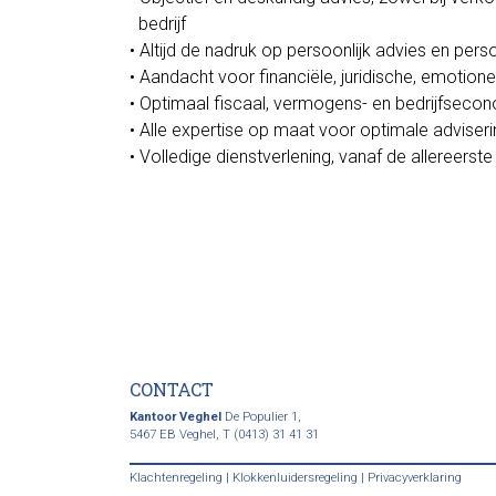
bedrijf
• Altijd de nadruk op persoonlijk advies en pers
• Aandacht voor financiële, juridische, emotion
• Optimaal fiscaal, vermogens- en bedrijfseco
• Alle expertise op maat voor optimale adviseri
• Volledige dienstverlening, vanaf de allereerst
CONTACT
Kantoor Veghel
De Populier 1,
5467 EB Veghel,
T (0413) 31 41 31
Klachtenregeling
|
Klokkenluidersregeling
|
Privacyverklaring