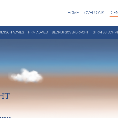
HOME
OVER ONS
DIE
RIDISCH ADVIES
HRM ADVIES
BEDRIJFSOVERDRACHT
STRATEGISCH A
HT