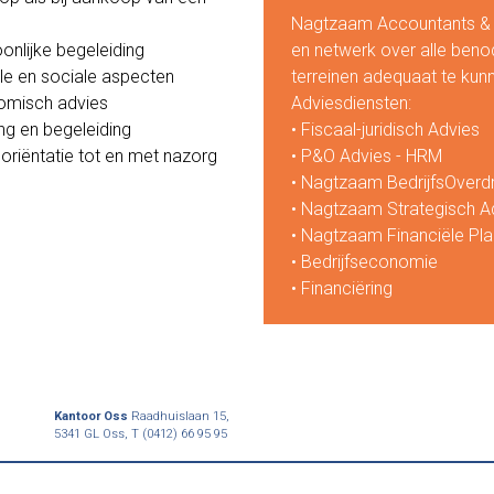
Nagtzaam Accountants & Fi
oonlijke begeleiding
en netwerk over alle benod
ele en sociale aspecten
terreinen adequaat te kun
nomisch advies
Adviesdiensten:
ng en begeleiding
• Fiscaal-juridisch Advies
e oriëntatie tot en met nazorg
• P&O Advies - HRM
• Nagtzaam BedrijfsOverd
• Nagtzaam Strategisch A
• Nagtzaam Financiële Pla
• Bedrijfseconomie
• Financiëring
Kantoor Oss
Raadhuislaan 15,
5341 GL Oss,
T (0412) 66 95 95