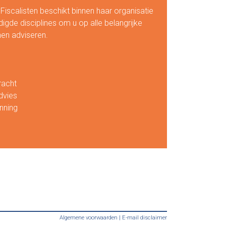
scalisten beschikt binnen haar organisatie
igde disciplines om u op alle belangrijke
nen adviseren.
racht
dvies
nning
Algemene voorwaarden
|
E-mail disclaimer