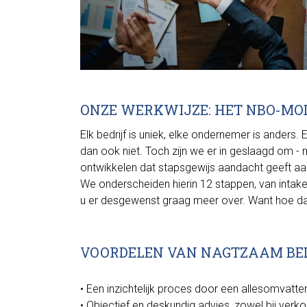
ONZE WERKWIJZE: HET NBO-MO
Elk bedrijf is uniek, elke ondernemer is anders
dan ook niet. Toch zijn we er in geslaagd om -
ontwikkelen dat stapsgewijs aandacht geeft aan
We onderscheiden hierin 12 stappen, van intak
u er desgewenst graag meer over. Want hoe da
VOORDELEN VAN NAGTZAAM BE
• Een inzichtelijk proces door een allesomvatt
• Objectief en deskundig advies, zowel bij verk