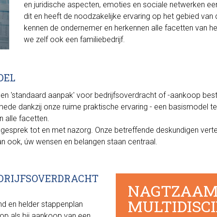
en juridische aspecten, emoties en sociale netwerken ee
dit en heeft de noodzakelijke ervaring op het gebied van d
kennen de ondernemer en herkennen alle facetten van he
we zelf ook een familiebedrijf.
DEL
. Een 'standaard aanpak' voor bedrijfsoverdracht of -aankoop bes
 mede dankzij onze ruime praktische ervaring - een basismodel te
 alle facetten.
egesprek tot en met nazorg. Onze betreffende deskundigen verte
n ook, úw wensen en belangen staan centraal.
DRIJFSOVERDRACHT
NAGTZAA
MULTIDISCI
end en helder stappenplan
oop als bij aankoop van een