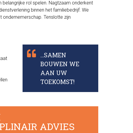
n belangrijke rol spelen. Nagtzaam onderkent
ienstverlening binnen het familiebedrijf. We
t ondernemerschap. Tenslotte zijn
...SAMEN
taat
BOUWEN WE
AAN UW
llen
TOEKOMST!
M
PLINAIR ADVIES