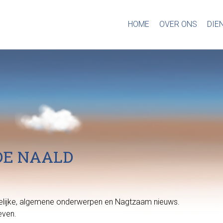
HOME
OVER ONS
DIE
DE NAALD
htelijke, algemene onderwerpen en Nagtzaam nieuws.
even.