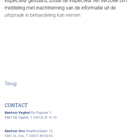
inspecteur gestuurd, zodat de inspecteur het verzoek om
middeling met inachtneming van de informatie uit de
uitspraak in behandeling kan nemen.
Terug
CONTACT
Kantoor Veghel
De Populier 1,
5467 EB Veghel,
T (0413) 31 41 31
Kantoor Oss
Raadhuislaan 15,
5341 GL Oss,
T (0412) 66 95 95