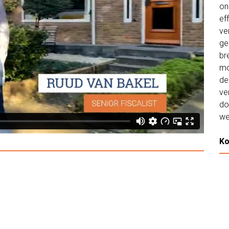
on
ef
ve
ge
br
mo
de
ve
do
we
Ko