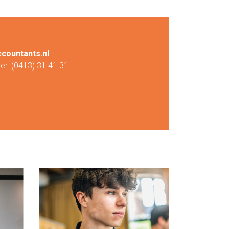
ountants.nl
.
er: (0413) 31 41 31.