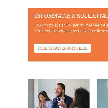
CONTENT
INFORMATIE & SOLLICITA
Jouw motivatie en CV zien wij met veel belan
Voor meer informatie over deze functie ne
SOLLICITATIEFORMULIER