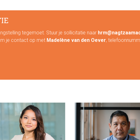
TIE
gstelling tegemoet. Stuur je sollicitatie naar
hrm@nagtzaamacc
em je contact op met
Madelène van den Oever
, telefoonnumm