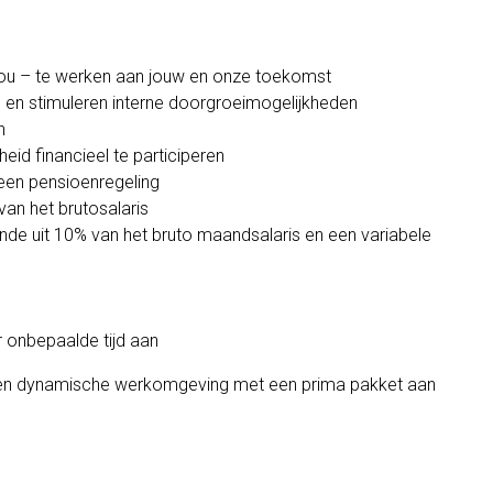
 jou – te werken aan jouw en onze toekomst
g en stimuleren interne doorgroeimogelijkheden
ën
eid financieel te participeren
 een pensioenregeling
van het brutosalaris
aande uit 10% van het bruto maandsalaris en een variabele
 onbepaalde tijd aan
n een dynamische werkomgeving met een prima pakket aan