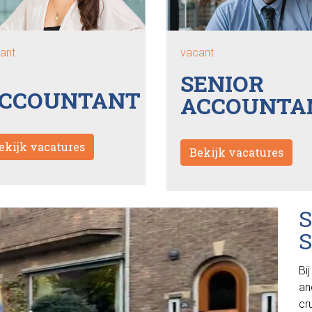
ant
vacant
SENIOR
CCOUNTANT
ACCOUNTA
ekijk vacatures
Bekijk vacatures
Bi
an
cr