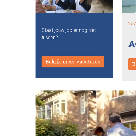
vac
Staat jouw job er nog niet
tussen?
A
Bekijk meer vacatures
B