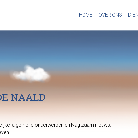
HOME
OVER ONS
DIE
DE NAALD
htelijke, algemene onderwerpen en Nagtzaam nieuws.
even.