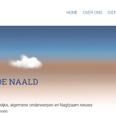
HOME
OVER ONS
DIE
DE NAALD
htelijke, algemene onderwerpen en Nagtzaam nieuws.
even.